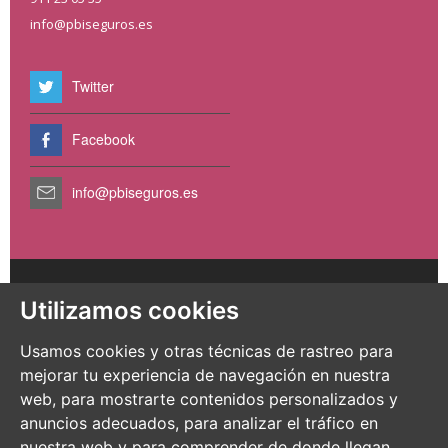
info@pbiseguros.es
Twitter
Facebook
info@pbiseguros.es
PBI Seguros es un especialista en seguros para negocios de
Utilizamos cookies
mascotas en España y cumple con la normativa de los servicios
financieros de la Unión Europea. PBI Seguros es el nombre
operativo en España de LRMS Europe Limited, regulado por el
Usamos cookies y otras técnicas de rastreo para
Banco Central Irlandés y permite operar en toda la Unión
mejorar tu experiencia de navegación en nuestra
Europea.
web, para mostrarte contenidos personalizados y
Copyright © 2026 PBI Seguros™. Todos los Derechos
anuncios adecuados, para analizar el tráfico en
Reservados
nuestra web y para comprender de donde llegan