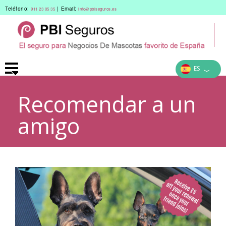
Teléfono:
|
Email:
911 23 05 35
info@pbiseguros.es
ES
﹀
Recomendar a un
amigo